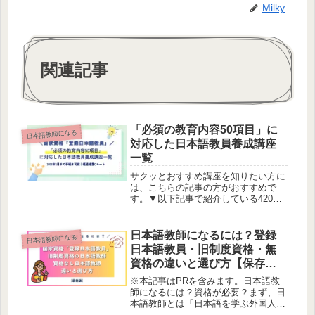
Milky
関連記事
「必須の教育内容50項目」に
日本語教師になる
対応した日本語教員養成講座
一覧
サクッとおすすめ講座を知りたい方に
は、こちらの記事の方がおすすめで
す。▼以下記事で紹介している420時
間養成講座は、「必須の50項目に対応
した課程」に該当します。2027年3月
まで利用可能な補助金制度もあるの
日本語教師になるには？登録
日本語教師になる
で、迷っている方はまずご確認くだ...
日本語教員・旧制度資格・無
資格の違いと選び方【保存
版】
※本記事はPRを含みます。日本語教
師になるには？資格が必要？まず、日
本語教師とは「日本語を学ぶ外国人に
対し、日本語を教えること」を仕事に