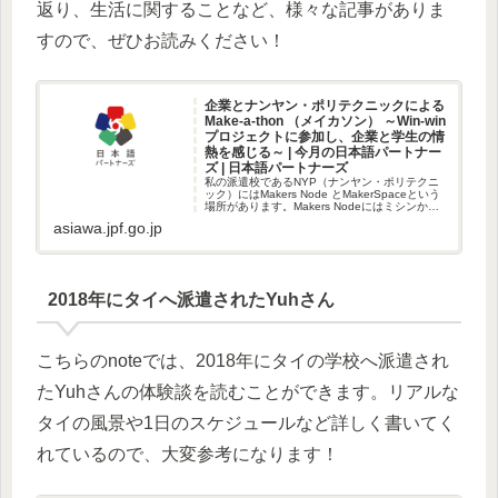
返り、生活に関することなど、様々な記事がありま
すので、ぜひお読みください！
企業とナンヤン・ポリテクニックによる
Make-a-thon （メイカソン） ～Win-win
プロジェクトに参加し、企業と学生の情
熱を感じる～ | 今月の日本語パートナー
ズ | 日本語パートナーズ
私の派遣校であるNYP（ナンヤン・ポリテクニ
ック）にはMakers Node とMakerSpaceという
場所があります。Makers Nodeにはミシンから
3Dプリンター、扱うのが難しい大きな機械な
asiawa.jpf.go.jp
2018年にタイへ派遣されたYuhさん
こちらのnoteでは、2018年にタイの学校へ派遣され
たYuhさんの体験談を読むことができます。リアルな
タイの風景や1日のスケジュールなど詳しく書いてく
れているので、大変参考になります！