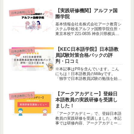
している人のことです。日本語教師に
関する資格は複数ありますが、大きく
【実践研修機関】アルファ国
日本語教師になる
分けると「国家資格」と「旧制度資
際学院
格」...
基本情報会社名株式会社アーク教育シ
ステム学校名アルファ国際学院住所・
東京本校〒221-0835 神奈川県横浜市
神奈川区鶴屋町２丁目２１−８ 第１安
田ビル 4F・横浜校〒221-0835 神奈川
県横浜市神奈川区鶴屋町２丁目２１
【KEC日本語学院】日本語教
日本語教師になる
−８ 第１安田ビ...
員試験対策合格パックの評
判・口コミ
※本記事はPRを含んでいます。こん
にちは！日本語教員のMilkyです。
「独学で日本語教員試験の勉強を始め
たが、はかどらない...」「日本語教員
試験に落ちてしまった…次こそは絶対
に合格したい！」そんな気持ちでこの
【アークアカデミー】登録日
日本語教師になる
ページにたどり着いた方、きっと...
本語教員の実践研修を受講し
ました！
「アークアカデミー」で、登録日本語
教員の実践研修を受講しました。本記
事では研修内容、アークアカデミーを
選んだ理由、実際に受講して感じた感
想を記載しています。アークアカデミ