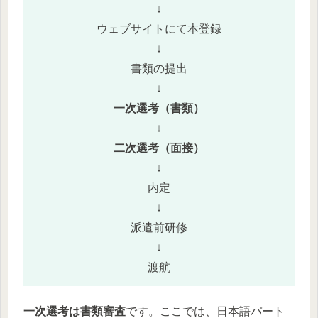
↓
ウェブサイトにて本登録
↓
書類の提出
↓
一次選考（書類）
↓
二次選考（面接）
↓
内定
↓
派遣前研修
↓
渡航
一次選考は書類審査
です。ここでは、日本語パート