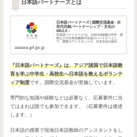
日本語パートナーズとは
日本語パートナーズ | 国際交流基金 - 次
世代共創パートナーシップ－文化の
WA2.0－
日本語パートナーズ”は、ASEAN諸国の中学・高
校などの日本語教師や生徒のパートナーとし
て、授業のアシスタントや、日本文化の紹介を
行います。アジアで多くを発見・吸収し、それ
asiawa.jpf.go.jp
を周囲へ、未来へ広げる…そんな人になってみ
ませんか？
『日本語パートナーズ』は、アジア諸国で日本語教
育を学ぶ中学生・高校生へ日本語を教えるボランテ
ィア制度
です。国際交流基金が実施しています。
専門的な知識や経験などは必要なく、応募要件に当
てはまれば誰でも参加できます。（応募要件は後述
します。）
日本語の授業で現地日本語教師のアシスタントをし