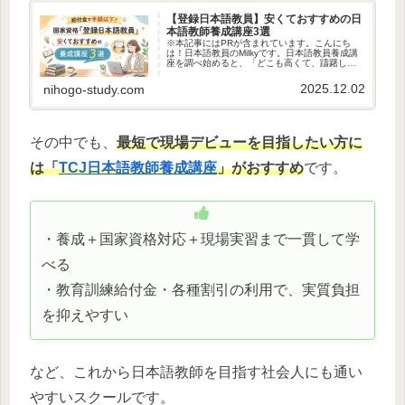
【登録日本語教員】安くておすすめの日
本語教師養成講座3選
※本記事にはPRが含まれています。こんにち
は！日本語教員のMilkyです。日本語教員養成講
座を調べ始めると、「どこも高くて、躊躇して
しまう…」と感じませんか？ 実は、国の給付金
制度を使えば、60〜70万円台の講座が実質26〜
2025.12.02
nihogo-study.com
36万円台まで下...
その中でも、
最短で現場デビューを目指したい方に
は「
TCJ日本語教師養成講座
」がおすすめ
です。
・養成＋国家資格対応＋現場実習まで一貫して学
べる
・教育訓練給付金・各種割引の利用で、実質負担
を抑えやすい
など、これから日本語教師を目指す社会人にも通い
やすいスクールです。