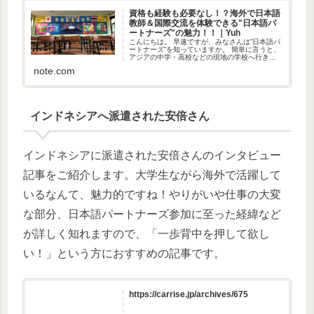
資格も経験も必要なし！？海外で日本語
教師＆国際交流を体験できる"日本語パ
ートナーズ"の魅力！！｜Yuh
こんにちは。 早速ですが、みなさんは”日本語パ
ートナーズ”を知っていますか。 簡単に言うと、
アジアの中学・高校などの現地の学校へ行き、
そこで働く日本語教師のアシスタントをする派
note.com
遣事業です。 「アジアに住んでみたい！」「海
外で働いてみたい！」...
インドネシアへ派遣された安倍さん
インドネシアに派遣された安倍さんのインタビュー
記事をご紹介します。大学生ながら海外で活躍して
いるなんて、魅力的ですね！やりがいや仕事の大変
な部分、日本語パートナーズ参加に至った経緯など
が詳しく知れますので、「一歩背中を押して欲し
い！」という方におすすめの記事です。
https://carrise.jp/archives/675