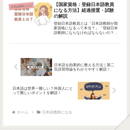
ーの実践研修内容開催時期1月、4月、
【国家資格：登録日本語教員
日本語教師になる
7月、10月受講期間2ヶ月授業時間...
になる方法】経過措置・試験
の解説
登録日本語教員とは「日本語教師が国
家資格になるって本当？」「登録日本
語教師にならなければならないの？」
「資格の取得方法を教えて！」このよ
うな疑問にお答えします。結論から申
し上げると、・登録日本語教師は国家
資格である。・認定日本語教育機関
（現...
日本語を効果的に教える方法｜第二
言語習得論をわかりやすく解説！
日本語は世界一難しい？外国人にと
って難しいポイントを解説！
ホーム
日本語教師になる