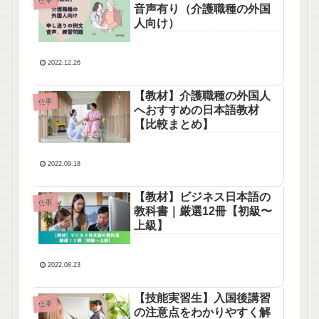
仕事
音声有り（介護職種の外国
人向け）
2022.12.26
【教材】介護職種の外国人
仕事
へおすすめの日本語教材
【比較まとめ】
2022.09.18
【教材】ビジネス日本語の
仕事
教科書｜厳選12冊【初級〜
上級】
2022.08.23
【技能実習生】入国後講習
仕事
の注意点をわかりやすく解