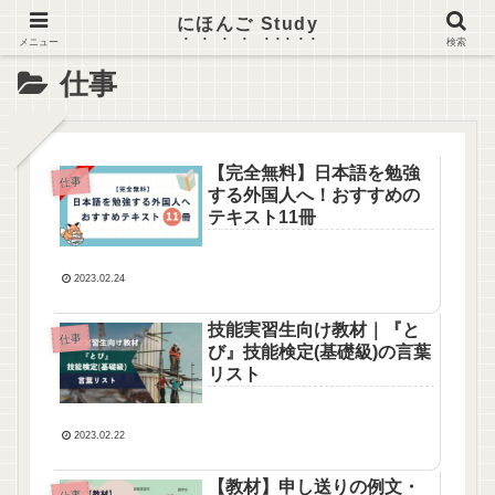
にほんご Study
メニュー
検索
仕事
【完全無料】日本語を勉強
仕事
する外国人へ！おすすめの
テキスト11冊
2023.02.24
技能実習生向け教材｜『と
仕事
び』技能検定(基礎級)の言葉
リスト
2023.02.22
【教材】申し送りの例文・