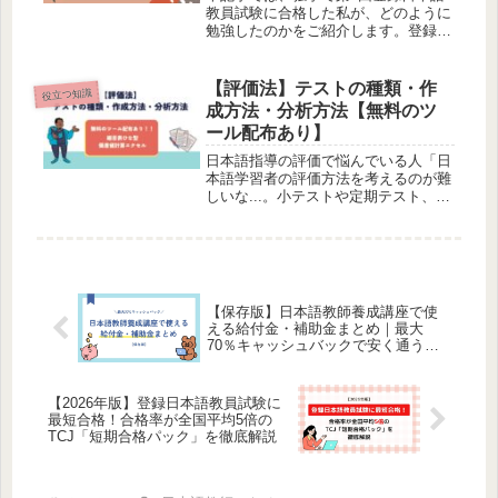
教員試験に合格した私が、どのように
勉強したのかをご紹介します。登録日
本語教員試験の内容まず、登録日本語
教員試験の範囲や内容をご紹介しま
す。試験範囲登録日本語教員試験には
【評価法】テストの種類・作
役立つ知識
「基礎試験」「応用試験」の2種類が
成方法・分析方法【無料のツ
あり...
ール配布あり】
日本語指導の評価で悩んでいる人「日
本語学習者の評価方法を考えるのが難
しいな...。小テストや定期テスト、ポ
ートフォリオ作成を行っているけれ
ど、やり方が正しいかわからない...。
評価法という分野があるらしいけど、
難しそうな本ばかりで読みたくな...
【保存版】日本語教師養成講座で使
える給付金・補助金まとめ｜最大
70％キャッシュバックで安く通う方
法
【2026年版】登録日本語教員試験に
最短合格！合格率が全国平均5倍の
TCJ「短期合格パック」を徹底解説