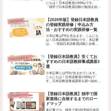
にちは！日本語教員のMilkyです。
「独学で日本語教員試験の勉強を始め
たが、はかどらない...」「日本語教員
試験に落ちてしまった…次こそは絶対
に合格したい！」そんな気持ちでこの
【2026年版】登録日本語教員
登録実践研修
ページにたどり着いた方、きっと...
の登録実践研修｜申込み方
法・おすすめの実践研修一覧
※本記事はPRを含みます。こんにち
は！日本語教師のMilkyです。本記事
は、 ・登録日本語教員試験に合格し
たので、次は実践研修だけ受講したい
・登録実践研修を受けたいけれど、ど
こから申し込めるのかわからない ・
【登録日本語教員】安くてお
登
録日本語教員 養成講座
登録実践研修が受けられる機関を...
すすめの日本語教師養成講座3
選
※本記事にはPRが含まれています。
こんにちは！日本語教員のMilkyで
す。日本語教員養成講座を調べ始める
と、「どこも高くて、躊躇してしま
う…」と感じませんか？ 実は、国の
給付金制度を使えば、60〜70万円台の
【登録日本語教員】独学で国
日本語教師になる
講座が実質26〜36万円台まで下...
家資格に合格するまでのロー
ドマップ
本記事では、独学で第1回登録日本語