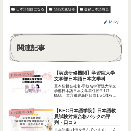
日本語教師になる
登録実践研修
登録日本語教員
Milky
関連記事
【実践研修機関】学習院大学
日本語教師になる
文学部日本語日本文学科
基本情報会社名-学校名学習院大学文
学部日本語日本文学科住所〒171-
8588 東京都豊島区目白1-5-1課程名
実践研修コースWebサイトお問い合わ
せお問い合わせフォームEmail：
jpnoff.sub@gmail.com実践研修機関登
【KEC日本語学院】日本語教
日本語教師になる
録番号...
員試験対策合格パックの評
判・口コミ
※本記事はPRを含んでいます。こん