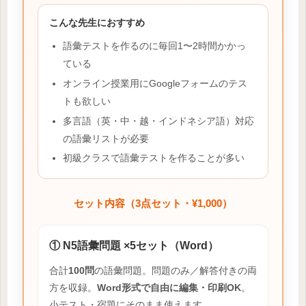
こんな先生におすすめ
語彙テストを作るのに毎回1〜2時間かかっ
ている
オンライン授業用にGoogleフォームのテス
トも欲しい
多言語（英・中・越・インドネシア語）対応
の語彙リストが必要
初級クラスで語彙テストを作ることが多い
セット内容（3点セット・¥1,000）
① N5語彙問題 ×5セット（Word）
合計
100問
の語彙問題。問題のみ／解答付きの両
方を収録。
Word形式で自由に編集・印刷OK
。
小テスト・宿題にそのまま使えます。