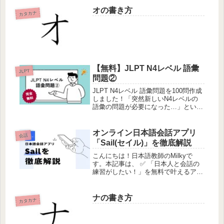
成・使用した入国後講習の例を大公開
しております！カリキュラム作成中の
オの書き方
カタカナ
方の参考になれば幸いです。
【無料】JLPT N4レベル 語彙
JLPT
問題②
JLPT N4レベル 語彙問題を100問作成
しました！「突然新しいN4レベルの
語彙の問題が必要になった…」という
多忙な日本語教師の皆様「学生から
N4レベルの単語のチェックをして欲
しいと言われたけれど、テスト問題を
オンライン日本語会話アプリ
会話
持っていない..」という日本...
「Sail(セイル)」を徹底解説
こんにちは！日本語教師のMilkyで
す。本記事は、 ✅ 「日本人と会話の
練習がしたい！」を無料で叶えるアプ
リが知りたい！ ✅ Sail(セイル)の使い
方がわからない；； ✅ Sail(セイル)の
使い勝手は実際どう？このような疑問
ナの書き方
カタカナ
を解消できる...