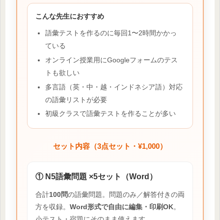
こんな先生におすすめ
語彙テストを作るのに毎回1〜2時間かかっ
ている
オンライン授業用にGoogleフォームのテス
トも欲しい
多言語（英・中・越・インドネシア語）対応
の語彙リストが必要
初級クラスで語彙テストを作ることが多い
セット内容（3点セット・¥1,000）
① N5語彙問題 ×5セット（Word）
合計
100問
の語彙問題。問題のみ／解答付きの両
方を収録。
Word形式で自由に編集・印刷OK
。
小テスト・宿題にそのまま使えます。