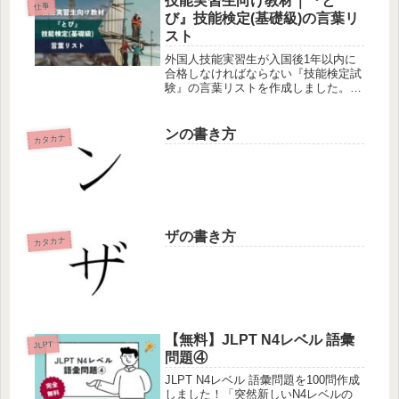
技能実習生向け教材｜『と
仕事
持っていない..」という日本...
び』技能検定(基礎級)の言葉リ
スト
外国人技能実習生が入国後1年以内に
合格しなければならない『技能検定試
験』の言葉リストを作成しました。今
回は『とび職種』基礎級の言葉リスト
です。技能検定試験を控えている方へ
ご共有いただけたら幸いです👩‍🏫技能
ンの書き方
カタカナ
実習生向け教材｜『とび』技能検定
(...
ザの書き方
カタカナ
【無料】JLPT N4レベル 語彙
JLPT
問題④
JLPT N4レベル 語彙問題を100問作成
しました！「突然新しいN4レベルの