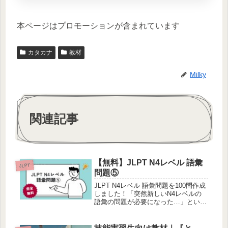
本ページはプロモーションが含まれています
カタカナ
教材
Milky
関連記事
【無料】JLPT N4レベル 語彙
JLPT
問題⑤
JLPT N4レベル 語彙問題を100問作成
しました！「突然新しいN4レベルの
語彙の問題が必要になった…」という
多忙な日本語教師の皆様「学生から
N4レベルの単語のチェックをして欲
しいと言われたけれど、テスト問題を