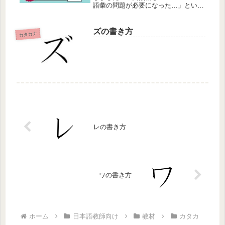
語彙の問題が必要になった…」という
多忙な日本語教師の皆様「学生から
N4レベルの単語のチェックをして欲
しいと言われたけれど、テスト問題を
ズの書き方
カタカナ
持っていない..」という日本...
レの書き方
ワの書き方
ホーム
日本語教師向け
教材
カタカ