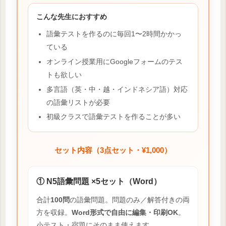
こんな先生におすすめ
語彙テストを作るのに毎回1〜2時間かかっ
ている
オンライン授業用にGoogleフォームのテス
トも欲しい
多言語（英・中・越・インドネシア語）対応
の語彙リストが必要
初級クラスで語彙テストを作ることが多い
セット内容（3点セット・¥1,000）
① N5語彙問題 ×5セット（Word）
合計
100問
の語彙問題。問題のみ／解答付きの両
方を収録。
Word形式で自由に編集・印刷OK
。
小テスト・宿題にそのまま使えます。