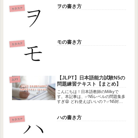
成・使用した入国後講習の例を大公開
しております！カリキュラム作成中の
ヲの書き方
カタカナ
方の参考になれば幸いです。
モの書き方
カタカナ
【JLPT】日本語能力試験N5の
JLPT
問題練習テキスト【まとめ】
こんにちは！日本語教師のMilkyで
す。本記事は、✅N5レベルの問題集多
すぎ😫 どれ使えばいいの？✅N5対策
におすすめの練習本は？って聞かれた
けど、そんなの知らない😥こんな方に
おすすめの内容となっています。この
ハの書き方
カタカナ
記事は、日本語教育学科卒・登録...