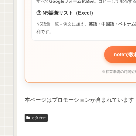
すべて
Googleフォーム化済み
。コピーして配布する
③ N5語彙リスト（Excel）
N5語彙一覧＋例文に加え、
英語・中国語・ベトナム
利です。
noteで
※授業準備の時間短
本ページはプロモーションが含まれています
カタカナ