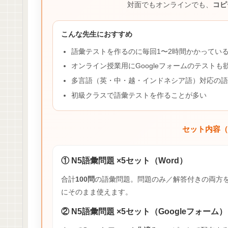
対面でもオンラインでも、
コピ
こんな先生におすすめ
語彙テストを作るのに毎回1〜2時間かかってい
オンライン授業用にGoogleフォームのテストも
多言語（英・中・越・インドネシア語）対応の語
初級クラスで語彙テストを作ることが多い
セット内容（3
① N5語彙問題 ×5セット（Word）
合計
100問
の語彙問題。問題のみ／解答付きの両方
にそのまま使えます。
② N5語彙問題 ×5セット（Googleフォーム）