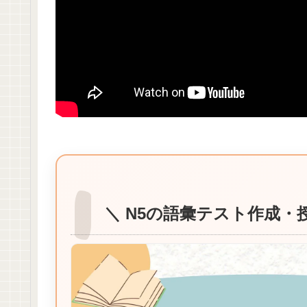
＼ N5の語彙テスト作成・