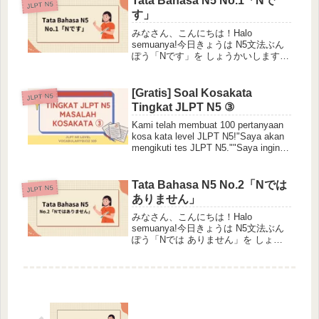
Tata Bahasa N5 No.1「Nで
JLPT N5
す」
みなさん、こんにちは！Halo
semuanya!今日きょうは N5文法ぶん
ぽう「Nです」を しょうかいします。
Hari ini saya akan mengajari Anda
tata bahasa N5 "N + desu".文の形｜...
[Gratis] Soal Kosakata
JLPT N5
Tingkat JLPT N5 ③
Kami telah membuat 100 pertanyaan
kosa kata level JLPT N5!"Saya akan
mengikuti tes JLPT N5.""Saya ingin
tahu contoh soal...
Tata Bahasa N5 No.2「Nでは
JLPT N5
ありません」
みなさん、こんにちは！Halo
semuanya!今日きょうは N5文法ぶん
ぽう「Nでは ありません」を しょう
かいします。Hari ini saya akan
mengajari Anda tata bahasa N5 "N +
dewa...