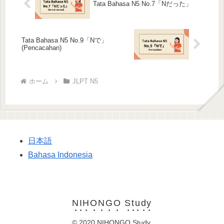
Tata Bahasa N5 No.7「Nだった」
Tata Bahasa N5 No.9「Nで」
(Pencacahan)
ホーム
JLPT N5
日本語
Bahasa Indonesia
NIHONGO Study
© 2020 NIHONGO Study.