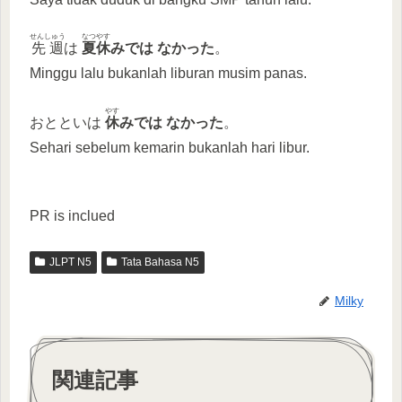
せんしゅう
なつやす
先週
は
夏休
みで
は
なかった
。
Minggu lalu bukanlah liburan musim panas.
やす
おとといは
休
みで
は
なかった
。
Sehari sebelum kemarin bukanlah hari libur.
PR is inclued
JLPT N5
Tata Bahasa N5
Milky
関連記事