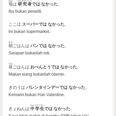
はは
けんきゅうしゃ
母
は
研究者
で
は
なかった
。
Ibu bukan peneliti.
ここは
スーパーで
は
なかった
。
Ini bukan supermarket.
あさ
朝
ごはんは
パンで
は
なかった
。
Sarapan bukanlah roti.
ひる
昼
ごはんは
おべんとうで
は
なかった
。
Makan siang bukanlah obento.
きのうは
バレンタインデーで
は
なかった
。
Kemarin bukan Hari Valentine.
ちゅうがくせい
きょねんは
中学生
で
は
なかった
。
Saya tidak duduk di bangku SMP tahun lalu.